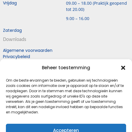
Vrijdag
09.00 – 18.00 (Praktijk geopend
tot 20.00)
9.00 – 16.00
Zaterdag
Downloads
Algemene voorwaarden
Privacybeleid
Retourneren naar Mol
Beheer toestemming
schoenen
Retourformulier
Om de beste ervaringen te bieden, gebruiken wij technologieën
zoals cookies om informatie over je apparaat op te slaan en/of te
raadplegen. Door in te stemmen met deze technologieën kunnen
Schoenhandel en Podologiepraktijk Mol
wij gegevens zoals surfgedrag of unieke ID's op deze site
Kapelstraat 11
verwerken. Als je geen toestemming geeft of uw toestemming
intrekt, kan dit een nadelige invloed hebben op bepaalde functies
4841 GE Prinsenbeek
en mogelijkheden.
(gemeente Breda)
T.
076-5414268
E.
info@molschoenen.nl
Accepteren