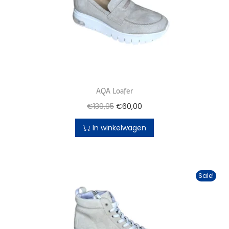
AQA Loafer
€
139,95
€
60,00
In winkelwagen
Sale!