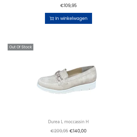
€
109,95
In winkelwagen
Out Of Stock
Durea L moccassin H
€
209,95
€
140,00