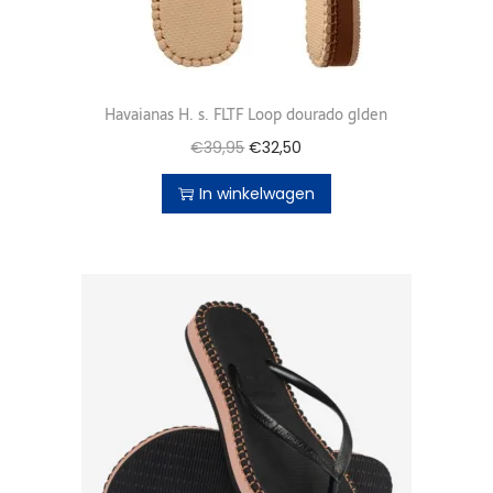
Havaianas H. s. FLTF Loop dourado glden
€
39,95
€
32,50
In winkelwagen