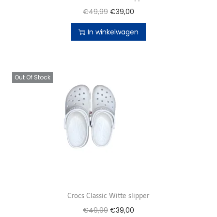
€
49,99
€
39,00
In winkelwagen
Out Of Stock
Crocs Classic Witte slipper
€
49,99
€
39,00