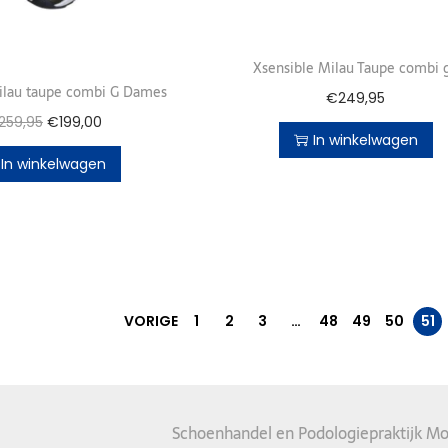
Xsensible Milau Taupe combi 
ilau taupe combi G Dames
€
249,95
259,95
€
199,00
In winkelwagen
In winkelwagen
VORIGE
1
2
3
…
48
49
50
51
Schoenhandel en Podologiepraktijk Mo