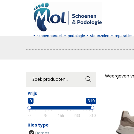
• schoenhandel • podologie • steunzolen • reparaties
Zoeke
Weergeven 
n
Prijs
0
310
0
78
155
233
310
Kies type
Dames