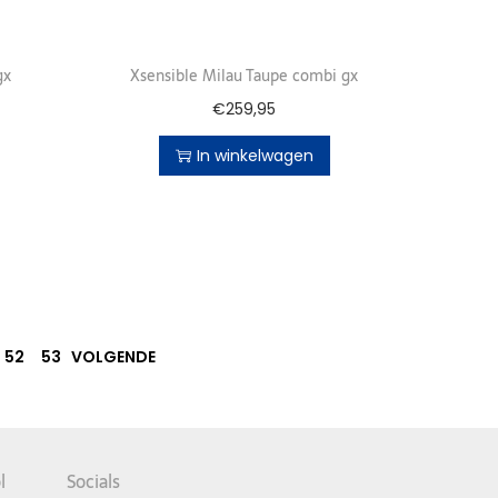
gx
Xsensible Milau Taupe combi gx
€
259,95
In winkelwagen
52
53
VOLGENDE
l
Socials