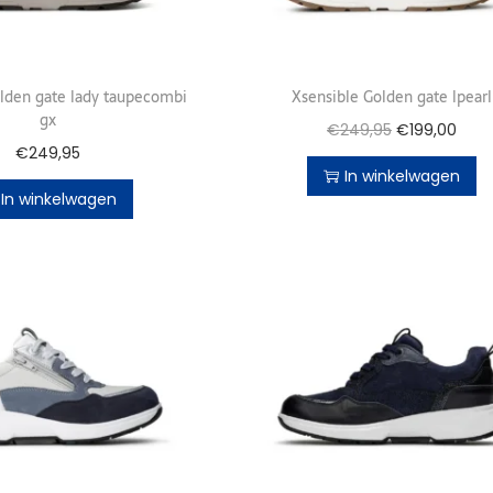
lden gate lady taupecombi
Xsensible Golden gate lpearl
gx
€
249,95
€
199,00
€
249,95
In winkelwagen
In winkelwagen