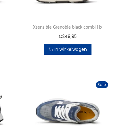
Xsensible Grenoble black combi Hx
€
249,95
In winkelwagen
Sale!