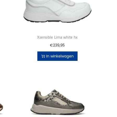
Xsensible Lima white hx
€
239,95
In winkelwagen