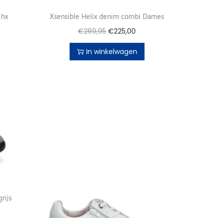
 hx
Xsensible Helix denim combi Dames
€
269,95
€
225,00
In winkelwagen
rijs