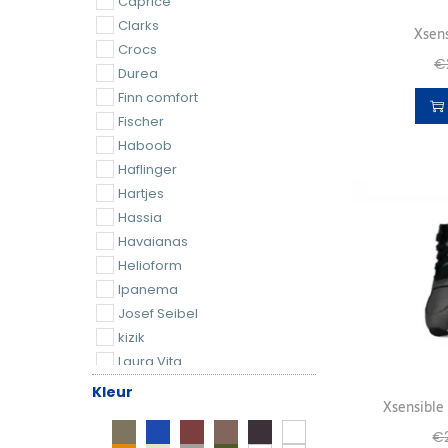
Caprice
Clarks
Xsens
Crocs
€
Durea
Finn comfort
Fischer
Haboob
Haflinger
Hartjes
Hassia
Havaianas
Helioform
Ipanema
Josef Seibel
kizik
Laura Vita
Lazamani
Kleur
Xsensible 
Lomer
Lowa
€