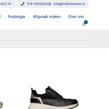
anaf € 70
076-5414268
info@molschoenen.nl
d
Podologie
Afspraak maken
Over ons
0