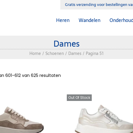
Gratis verzending voor bestellingen v
Dames
Heren
Wandelen
Onderhou
Dames
Home
/
Schoenen
/
Dames
/
Pagina 51
van
601
–
612
van 625 resultaten
Out Of Stock