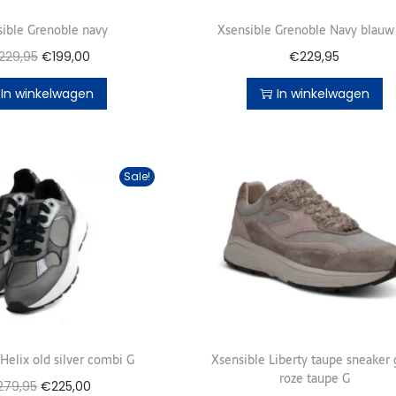
ible Grenoble navy
Xsensible Grenoble Navy blauw
229,95
€
199,00
€
229,95
In winkelwagen
In winkelwagen
Sale!
Helix old silver combi G
Xsensible Liberty taupe sneaker g
roze taupe G
279,95
€
225,00