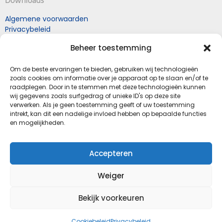
Algemene voorwaarden
Privacybeleid
Retourneren naar Mol
Beheer toestemming
schoenen
Retourformulier
Om de beste ervaringen te bieden, gebruiken wij technologieën
zoals cookies om informatie over je apparaat op te slaan en/of te
raadplegen. Door in te stemmen met deze technologieën kunnen
Schoenhandel en Podologiepraktijk Mol
wij gegevens zoals surfgedrag of unieke ID's op deze site
Kapelstraat 11
verwerken. Als je geen toestemming geeft of uw toestemming
intrekt, kan dit een nadelige invloed hebben op bepaalde functies
4841 GE Prinsenbeek
en mogelijkheden.
(gemeente Breda)
T.
076-5414268
E.
info@molschoenen.nl
Accepteren
Gratis parkeren ( blauwe kaart)
Weiger
Socials
Bekijk voorkeuren
Cookiebeleid
Privacybeleid