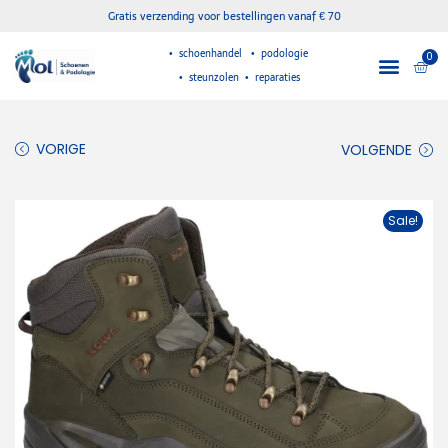
Gratis verzending voor bestellingen vanaf € 70
• schoenhandel • podologie
0
• steunzolen • reparaties
VORIGE
VOLGENDE
Sale!