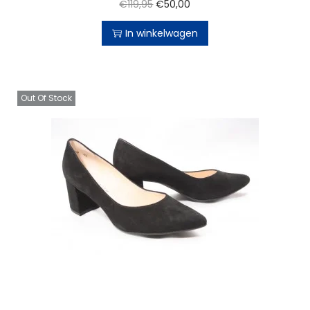
€
119,95
€
50,00
In winkelwagen
Out Of Stock