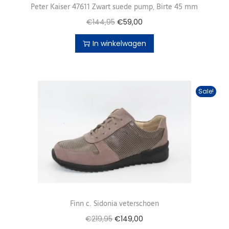
Peter Kaiser 47611 Zwart suede pump, Birte 45 mm
€
144,95
€
59,00
In winkelwagen
Sale!
Finn c. Sidonia veterschoen
€
219,95
€
149,00