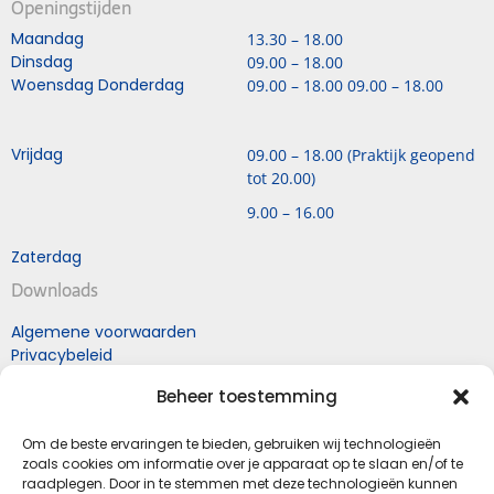
Openingstijden
Maandag
13.30 – 18.00
Dinsdag
09.00 – 18.00
Woensdag Donderdag
09.00 – 18.00 09.00 – 18.00
Vrijdag
09.00 – 18.00 (Praktijk geopend
tot 20.00)
9.00 – 16.00
Zaterdag
Downloads
Algemene voorwaarden
Privacybeleid
Retourneren naar Mol
Beheer toestemming
schoenen
Retourformulier
Om de beste ervaringen te bieden, gebruiken wij technologieën
zoals cookies om informatie over je apparaat op te slaan en/of te
raadplegen. Door in te stemmen met deze technologieën kunnen
Schoenhandel en Podologiepraktijk Mol