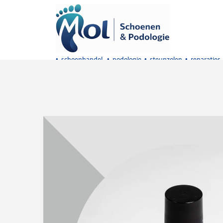
• schoenhandel • podologie • steunzolen • reparaties