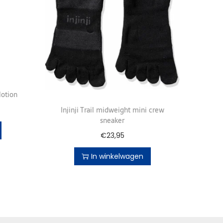
lotion
Injinji Trail midweight mini crew
sneaker
€
23,95
In winkelwagen