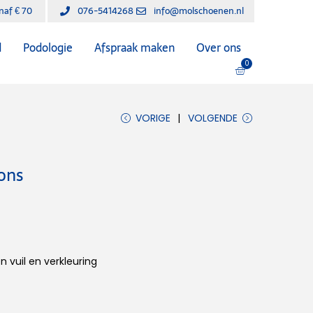
anaf € 70
076-5414268
info@molschoenen.nl
d
Podologie
Afspraak maken
Over ons
0
VORIGE
VOLGENDE
ons
vuil en verkleuring