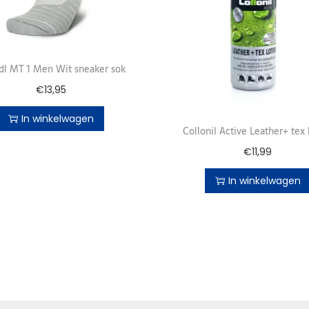
dl MT 1 Men Wit sneaker sok
€
13,95
In winkelwagen
Collonil Active Leather+ tex 
€
11,99
In winkelwagen