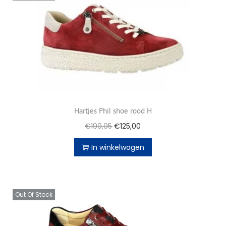
Hartjes Phil shoe rood H
€
199,95
€
125,00
In winkelwagen
Out Of Stock