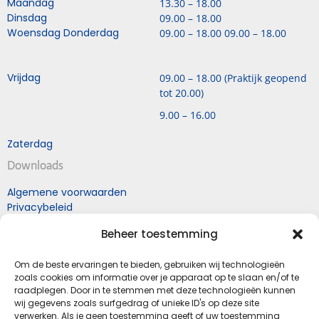
Maandag
13.30 – 18.00
Dinsdag
09.00 – 18.00
Woensdag Donderdag
09.00 – 18.00 09.00 – 18.00
Vrijdag
09.00 – 18.00 (Praktijk geopend
tot 20.00)
9.00 – 16.00
Zaterdag
Downloads
Algemene voorwaarden
Privacybeleid
Retourneren naar Mol
Beheer toestemming
schoenen
Retourformulier
Om de beste ervaringen te bieden, gebruiken wij technologieën
zoals cookies om informatie over je apparaat op te slaan en/of te
raadplegen. Door in te stemmen met deze technologieën kunnen
Schoenhandel en Podologiepraktijk Mol
wij gegevens zoals surfgedrag of unieke ID's op deze site
Kapelstraat 11
verwerken. Als je geen toestemming geeft of uw toestemming