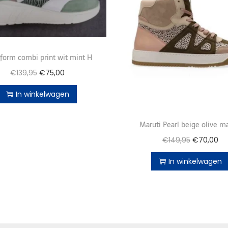
oform combi print wit mint H
€
139,95
€
75,00
In winkelwagen
Maruti Pearl beige olive m
€
149,95
€
70,00
In winkelwagen