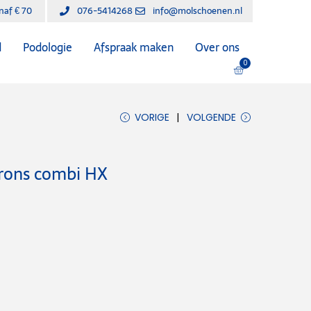
anaf € 70
076-5414268
info@molschoenen.nl
d
Podologie
Afspraak maken
Over ons
0
VORIGE
VOLGENDE
brons combi HX