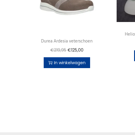
Heli
Durea Ardesia veterschoen
€
219,95
€
125,00
In winkelwagen