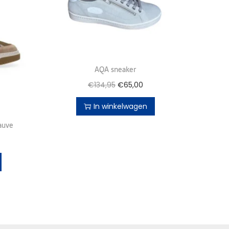
AQA sneaker
€
134,95
€
65,00
In winkelwagen
auve