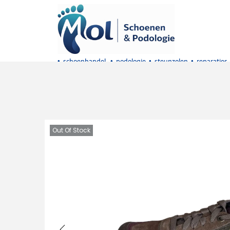
• schoenhandel • podologie • steunzolen • reparaties
Out Of Stock