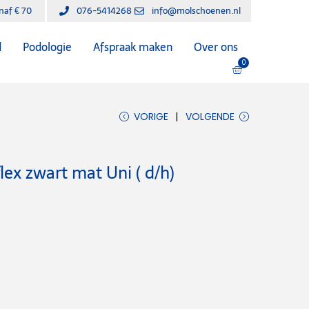
anaf € 70
076-5414268
info@molschoenen.nl
d
Podologie
Afspraak maken
Over ons
0
VORIGE
VOLGENDE
ex zwart mat Uni ( d/h)