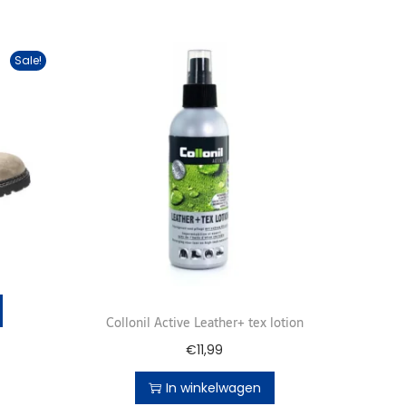
Sale!
Collonil Active Leather+ tex lotion
€
11,99
In winkelwagen