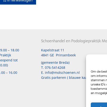
In winkelwagen
Schoenhandel en Podologiepraktijk Mo
9.00 – 18.00
Kapelstraat 11
Praktijk
4841 GE Prinsenbeek
eopend tot
(gemeente Breda)
0.00)
T.
076-5414268
Om de best
.00 – 16.00
E.
info@molschoenen.nl
om informat
Gratis parkeren ( blauwe kaart)
stemmen me
unieke ID's
toestemmin
en mogelij