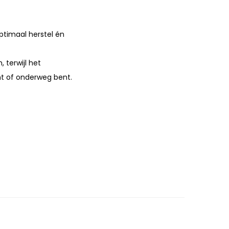
ptimaal herstel én
 terwijl het
mt of onderweg bent.