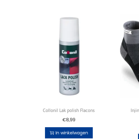
Collonil Lak polish Flacons
Inji
€
8,99
In winkelwagen