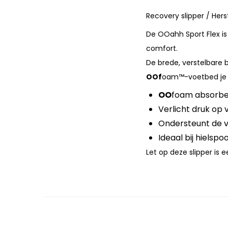
Recovery slipper / Herst
De OOahh Sport Flex i
comfort.
De brede, verstelbare b
OOf
oam™-voetbed je v
OO
foam absorbe
Verlicht druk op 
Ondersteunt de v
Ideaal bij hielsp
Let op deze slipper is 