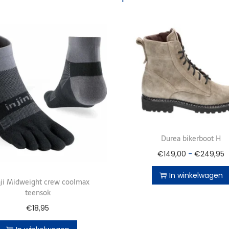
Durea bikerboot H
€
149,00
-
€
249,95
In winkelwagen
nji Midweight crew coolmax
teensok
€
18,95