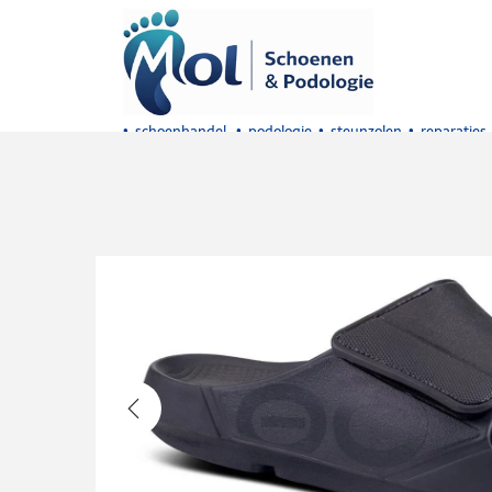
• schoenhandel • podologie • steunzolen • reparaties